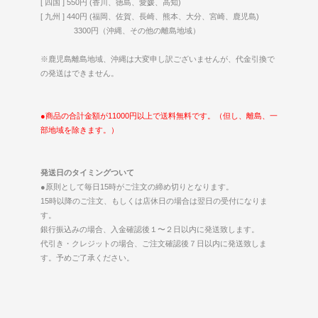
[ 四国 ] 550円 (香川、徳島、愛媛、高知)
[ 九州 ] 440円 (福岡、佐賀、長崎、熊本、大分、宮崎、鹿児島)
3300円（沖縄、その他の離島地域）
※鹿児島離島地域、沖縄は大変申し訳ございませんが、代金引換で
の発送はできません。
●商品の合計金額が11000円以上で送料無料です。（但し、離島、一
部地域を除きます。）
発送日のタイミングついて
●原則として毎日15時がご注文の締め切りとなります。
15時以降のご注文、もしくは店休日の場合は翌日の受付になりま
す。
銀行振込みの場合、入金確認後１〜２日以内に発送致します。
代引き・クレジットの場合、ご注文確認後７日以内に発送致しま
す。予めご了承ください。