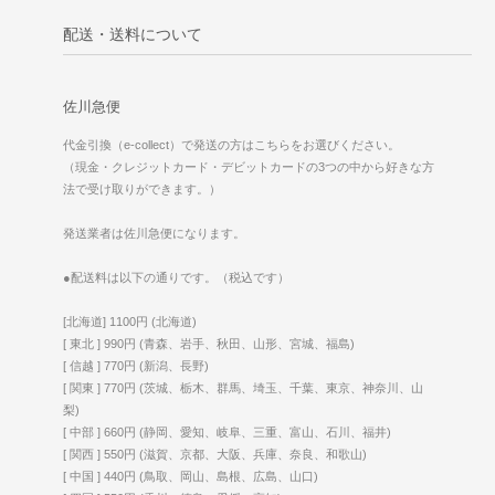
配送・送料について
佐川急便
代金引換（e-collect）で発送の方はこちらをお選びください。
（現金・クレジットカード・デビットカードの3つの中から好きな方
法で受け取りができます。）
発送業者は佐川急便になります。
●配送料は以下の通りです。（税込です）
[北海道] 1100円 (北海道)
[ 東北 ] 990円 (青森、岩手、秋田、山形、宮城、福島)
[ 信越 ] 770円 (新潟、長野)
[ 関東 ] 770円 (茨城、栃木、群馬、埼玉、千葉、東京、神奈川、山
梨)
[ 中部 ] 660円 (静岡、愛知、岐阜、三重、富山、石川、福井)
[ 関西 ] 550円 (滋賀、京都、大阪、兵庫、奈良、和歌山)
[ 中国 ] 440円 (鳥取、岡山、島根、広島、山口)