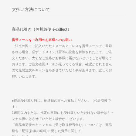
支払い方法について
商品代引き（佐川急便 e-collect）
携帯メールをご利用のお客様へのお願い
ご注文の際にご記入いただくメールアドレスを携帯メールでご登録
される場合、必ず、ドメイン拒否等の設定を解除された上で、ご注
文ください。大切なご連絡がお客様に届かないということが増えて
おります。ご注文確認メールが返ってくる場合、確認がとれません
ので最悪注文をキャンセルさせていただく事があります。宜しくお
願いいたします。
●商品受け取り時に、配達員の方へお支払ください。（代金引換で
す）
1週間以内またはご指定の日時にお受け取りいただけない場合はキャ
ンセル扱いとさせていただく場合が ございます。
「商品出荷後のキャンセル（受け取り拒否含む）については、商品
梱包・配送(往復の送料)に要した費用に関して、