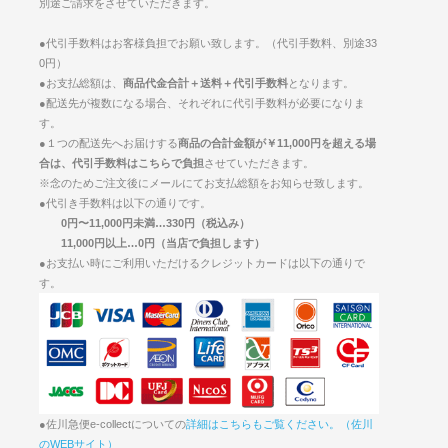
別途ご請求をさせていただきます。
●代引手数料はお客様負担でお願い致します。（代引手数料、別途33
0円）
●お支払総額は、
商品代金合計＋送料＋代引手数料
となります。
●配送先が複数になる場合、それぞれに代引手数料が必要になりま
す。
●１つの配送先へお届けする
商品の合計金額が￥11,000円を超える場
合は、代引手数料はこちらで負担
させていただきます。
※念のためご注文後にメールにてお支払総額をお知らせ致します。
●代引き手数料は以下の通りです。
0円〜11,000円未満…330円（税込み）
11,000円以上…0円（当店で負担します）
●お支払い時にご利用いただけるクレジットカードは以下の通りで
す。
●佐川急便e-collectについての
詳細はこちらもご覧ください。（佐川
のWEBサイト）