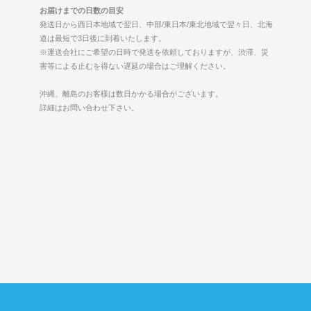
お届けまでの日数の目安
発送日から西日本地域で翌日、中部/東日本/東北地域で翌々日、北海
道は最短で3日後に到着いたします。
※運送会社にご希望の日時で発送を依頼しておりますが、渋滞、災
害等による止むを得ない遅延の場合はご理解ください。
沖縄、離島のお客様は数日かかる場合がございます。
詳細はお問い合わせ下さい。